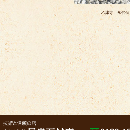
乙津寺 永代個