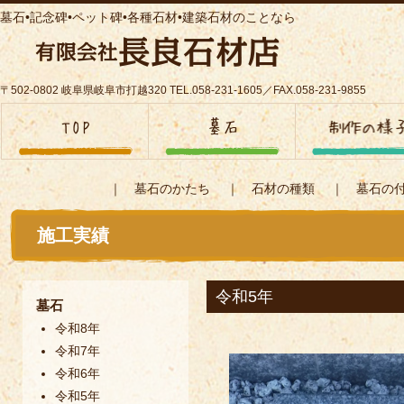
墓石•記念碑•ペット碑•各種石材•建築石材のことなら
〒502-0802 岐阜県岐阜市打越320 TEL.058-231-1605／FAX.058-231-9855
｜
墓石のかたち
｜
石材の種類
｜
墓石の
施工実績
令和5年
墓石
令和8年
令和7年
令和6年
令和5年